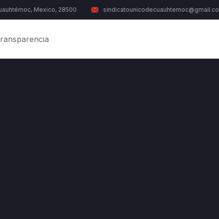
Cuauhtémoc, Mexico, 28500
sindicatounicodecuauhtemoc@gmail.c
ransparencia