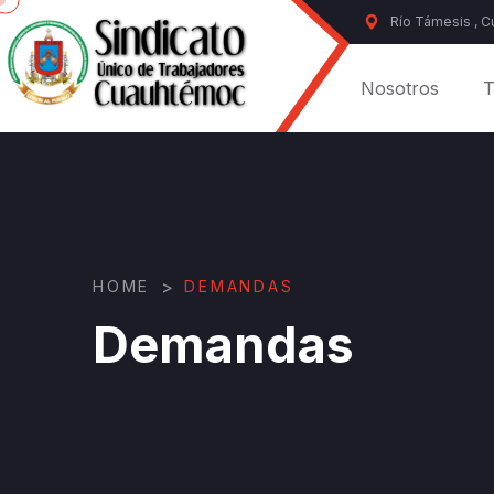
Río Támesis , 
Nosotros
T
>
HOME
DEMANDAS
Demandas